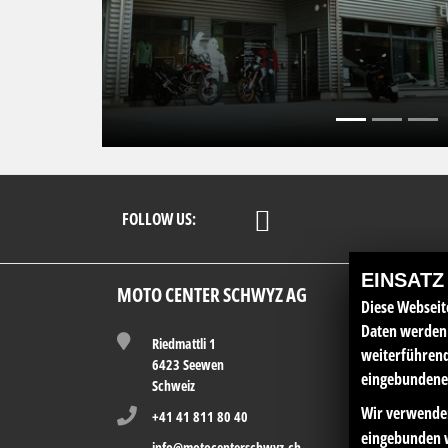
FOLLOW US:
EINSATZ
MOTO CENTER SCHWYZ AG
Diese Webseit
Daten werden 
Riedmattli 1
weiterführen
6423 Seewen
eingebundenen
Schweiz
Wir verwenden
+41 41 811 80 40
eingebunden 
info@motocenterschwyz.ch