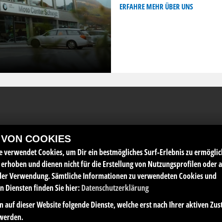
ERFAHRE MEHR ÜBER UNS
 VON COOKIES
AG
e verwendet Cookies, um Dir ein bestmögliches Surf-Erlebnis zu ermöglic
Im
Montag:
geschlossen
erhoben und dienen nicht für die Erstellung von Nutzungsprofilen oder 
Dat
der Verwendung. Sämtliche Informationen zu verwendeten Cookies und
Dis
Dienstag:
08:00 - 12:00 und 13:00 - 18:00
 Diensten finden Sie hier:
Datenschutzerklärung
 auf dieser Website folgende Dienste, welche erst nach Ihrer aktiven Z
Mittwoch:
08:00 - 12:00 und 13:00 - 18:00
werden.