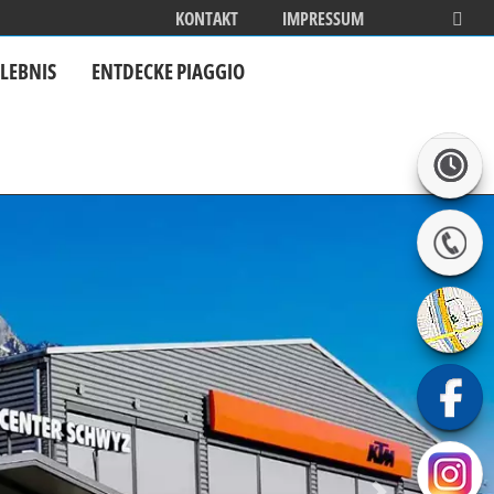
KONTAKT
IMPRESSUM
BEVERL
LEBNIS
ENTDECKE PIAGGIO
25 JAHRE BEVERLY STYLE
MEHR INFOS